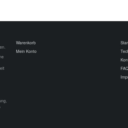
Warenkorb
Star
en.
Mein Konto
Tec
ine
Kon
eit
FA
Imp
ung,
&