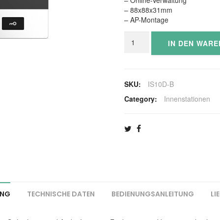
– 88x88x31mm
– AP-Montage
IS10D-
IN DEN WAR
B
SIP
MINI
AUDIO-
SKU:
IS10D-B
INNENSTATION
SCHWARZ
Category:
Innenstationen
Menge
UNG
TECHNISCHE DATEN
BEDIENUNGSANLEITUNG
LI