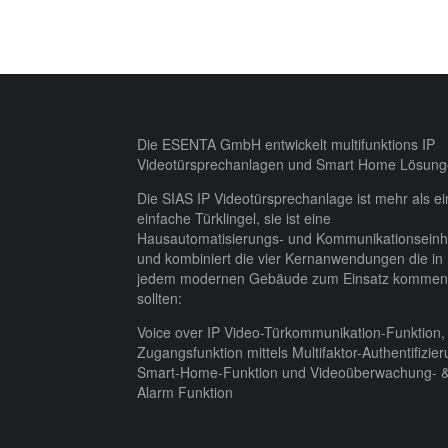
Die ESENTA GmbH entwickelt multifunktions IP
Videotürsprechanlagen und Smart Home Lösung
Die SIAS IP Videotürsprechanlage ist mehr als e
einfache Türklingel, sie ist eine
Hausautomatisierungs- und Kommunikationseinh
und kombiniert die vier Kernanwendungen die in
jedem modernen Gebäude zum Einsatz kommen
sollten:
Voice over IP Video-Türkommunikation-Funktion,
Zugangsfunktion mittels Multifaktor-Authentifizier
Smart-Home-Funktion und Videoüberwachung- 
Alarm Funktion