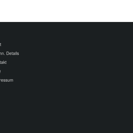
t
hn. Details
takt
Q
ressum