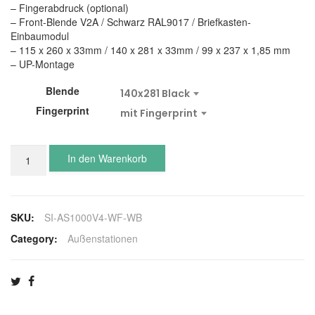
– Fingerabdruck (optional)
– Front-Blende V2A / Schwarz RAL9017 / Briefkasten-
Einbaumodul
– 115 x 260 x 33mm / 140 x 281 x 33mm / 99 x 237 x 1,85 mm
– UP-Montage
Blende
140x281 Black
Fingerprint
mit Fingerprint
ESENTA
In den Warenkorb
SI-
AS1000V4
IP
/
SKU:
SI-AS1000V4-WF-WB
SIP
Video
Category:
Außenstationen
Sprechanlage
ohne
HUB
Menge